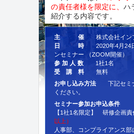
の責任者様を限定に、
ハ
紹介する内容です。
主 催
株式会社インプ
日 時
2020年4月24
ンセミナー （ZOOM開催）
参 加 人 数
1社1名
受 講 料
無料
お申し込み方法
下記セミナ
ください。
セミナー参加お申込条件
【1社1名限定】 研修企画
以上）
人事部、コンプライアンス部