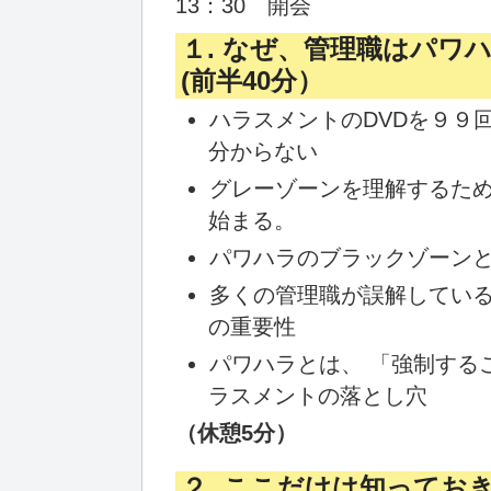
13：30 開会
１. なぜ、管理職はパ
(前半40分）
ハラスメントのDVDを９９
分からない
グレーゾーンを理解するた
始まる。
パワハラのブラックゾーン
多くの管理職が誤解してい
の重要性
パワハラとは、 「強制する
ラスメントの落とし穴
（休憩5分）
２. ここだけは知ってお