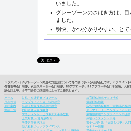
いました。
グレーゾーンのさばき方は、目
ました。
明快、かつ分かりやすい、とて
ハラスメントのグレーゾーン問題の対処法について専門的に学べる研修会社です。ハラスメント
任管理職会計研修、次世代リーダー会計研修、BSアプローチ、BSアプローチ会計学習法、人
認会計士等、各専門分野の講師陣によってご提供します。
ホーム
財務・会計研修プログラム
教育研修担当者向け情報
代表挨拶
コンプライアンス・法務教育
最新研修情報
会社案内
経理人材養成会計専門教育
広告代理店特化型、営業職の為の
実績一覧
内部監査人養成教育
ドラマチック・コンプライアンス
マネジメント・ビジネススキル教育
劇場型体験コンプライアンス研修
士業対象 人材育成教育
体験ハラスメント研修
研修講師養成講座
若手社員対象 「会計と仕事」入
新入社員のコンプライアンス
セミナー情報
インプレッション･ラーニング新入社員研修
過去のセミナー情報