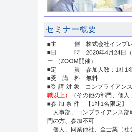
セミナー概要
■主 催 株式会社インプレ
■日 時 2020年4月24日（金
ー （ZOOM開催）
■定 員 参加人数：1社1
■受 講 料 無料
■受 講 対 象 コンプライア
職以上）
（その他の部門、個人
■参 加 条 件 【1社1名限定】
人事部、コンプライアンス部
門の方、参加不可
個人、同業他社、全士業（社