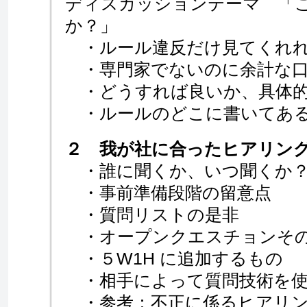
ディスカッションテーマ 「
か？」
・ルール違反だけ見てくれ
・専門家でないのに余計な口
・どうすれば良いか、具体的
・ルールのどこに書いて
２ 我が社に合ったヒアリン
・誰に聞くか、いつ聞くか
・事前準備段階の留意点
・質問リストの是非
・オープンクエスチョンその
・５W1H に追加するもの
・相手によって質問技術を使
・参考：不正に係るヒアリン