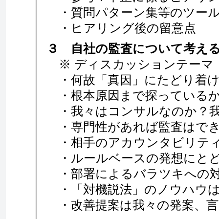
・質問パターン集等のツール
・ヒアリング後の留意点
３ 自社の監査について考え
※ ディスカッションテー
・何故「真因」にたどり着け
・根本原因まで探っている
・我々はコンサルなのか？我
・専門性があれば監査はでき
・相手のアカウンタビリティ
・ルールベースの発想にとど
・部署によるバラツキへの対
・「対機説法」のノウハウは
・改善提案は我々の発案、言