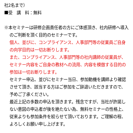
代表の藤山晴久の取材コメントを掲載頂きました。 （2020年8
社2名まで）
月 日経ビジネス）
■受 講 料：無料
ニッポン放送「ゴットアフタヌーンアッコのいいかげんに1000
回」（2020年6月27日）
※本セミナーは研修企画責任者の方にご体感頂き、社内研修へ導入
弊社が調査した「第２回ハラスメントグレーゾーンに関する調査
結果」紹介
のご判断を頂く目的のセミナーです。
サンケイスポーツ、スポーツ報知（2020年6月26日）
個人、並びに、コンプライアンス、人事部門等の従業員ご自身
弊社が調査した「第２回ハラスメントグレーゾーンに関する調査
の向学目的は一切お断りします。
結果」掲載
また、コンプライアンス、人事部門等の社内講師の従業員が、
産経ニュース、産経新聞夕刊 一面 （大阪本社発行分）（2020年
セミナー内容をご自身の教材への流用、内容を模倣する目的の
5月21日）
参加は一切お断りします。
「「テレワーク」問い合わせ１００倍 公私線引き難しく」代表
セミナー申込、並びにセミナー当日、参加動機を講師より確認
藤山晴久のコメント掲載
させて頂き、該当する方はご参加をご辞退いただきますので、
PHP THE21 Online（2020年4月20日）
「テレワークの今こそ、部下との信頼関係を
予めご了承ください。
「言葉の力」で強化しよう！」代表 藤山晴久へ取材
最近上記の多数の申込を頂きます。残念ですが、当社が許諾し
ない意図の申込者が後を絶たない為、無料セミナーの性格上、
従来よりも参加条件を絞らせて頂いております。ご理解の程、
よろしくお願い申し上げます。