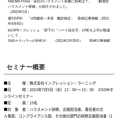
ABEMA Prime「会社のハラスメント研修に効果は？」 「劇場型
ハラスメント研修」が紹介されました。
（2022年2月）
週刊SPA! 「U30建前⇔本音 翻訳検定」 取材記事掲載（2021
年4月9日）
bizSPA！フレッシュ 「部下の「ハート絵文字」LINEを上司が勘違
いして…
SNSセクハラへの対処法」 （2021年2月25日） 取材記事掲載
bizSPA！フレッシュ 「Zoomで上司が女性部下に「2人きりになれ
たね」。“ズムハラ”の実態」
（2021年2月15日） 取材記事掲載
東京新聞ＷＥＢ 「オンライン会議 ストレスの元に 「部屋が
セミナー概要
汚い」言及 むやみに２人きり要求」
（2020年12月21日） 取材記事掲載
中日新聞朝刊 「オンラインハラスメントに注目 ビデオ会議で
■主 催：株式会社インプレッション・ラーニング
２人きり要求や「部屋汚い」」
■日 時：2023年7月5日（水）13：00 ～ 15：00 ZOOMオ
（ 2020年12月21日） 取材記事掲載
ンラインセミナー
日経ビジネス（電子版）に「もうやめる？ノルマ～アフターコロ
■定 員：15名
ナの目標設定
■対 象 者：ハラスメント研修、企画担当者、責任者の方
～Zoomでは人は「上の空」 それでも売り続けるための2つの原
則」
人事部、コンプライアンス部、その他の部門の研修企画担当者（1