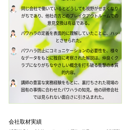
同じ会社で働いているとどうしても視野がせまくなり
がちであり、他社の方とのブレイクアウトルームでの
意見交換は有益である。
パワハラの定義を表面的に理解していたことに、ハッ
とさせられた。
パワハラ防止にコミュニケーションの必要性を、様々
なデータをもとに独自に考察された解説は、仲良くク
ラブになりがちなやさしい概念を打ち破る衝撃の本質
的内容。
講師の豊富な実務経験をもとに、裏打ちされた現場の
固有の事情に合わせたパワハラの知見。他の研修会社
では見られない面白さに引き込まれた。
会社取材実績