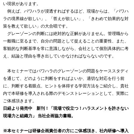
い現状があります。
例えば、パワハラが浸透すればするほど、現場からは、「パワハ
ラの境界線が欲しい」、「答えが欲しい」、「きわめて効果的な対
策を教えて欲しい」の大合唱です。
グレーゾーンの判断には絶対的な正解がありません。管理職から
一般職に至るまで、自分の問題として捉えることの重要性、また、
客観的な判断基準を常に意識しながら、会社として個別具体的に考
え、結論と理由を導き出していかなければならないのです。
本セミナーではパワハラのグレーゾーンの問題をケーススタディ
を通じて、どのように判断をすればよいか、適切な対応を行う前
に、判断する着眼点、ヒントを体得する学習方法をご紹介し、貴社
内で本研修を導入される際のデモンストレーションとして、実際に
ご体感頂きます。
日経より発売中 新刊！「現場で役立つ！ハラスメントを許さない
現場力と組織力」 当社企画協力書籍。
※本セミナーは研修企画責任者の方にご体感頂き、社内研修へ導入