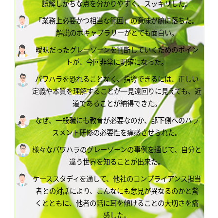
誤解しがちな点を分かりやすく、スッキリした。
「業務上必要かつ相当な範囲」の意味が腑に落ちた。
解説のボキャブラリーがとても面白い。
曖昧だったグレーゾーンを判断していくためのポイン
トが、今回非常に明確になった。
パワハラを恐れることなく、指導できるには、正しい
定義や本質を理解することが一見遠回りに見えても、近
道であることが納得できた。
なぜ、一般職にも教育が必要なのか、部下側へのハラ
スメント研修の必要性を痛感させられた。
様々なパワハラのグレーゾーンの事例を通じて、自分と
違う世界を知ることが出来た。
ケーススタディを通して、他社のコンプライアンス担当
者との対話により、こんなにも意見が異なるのかと驚
くとともに、他者の話に耳を傾けることの大切さを痛
感した。