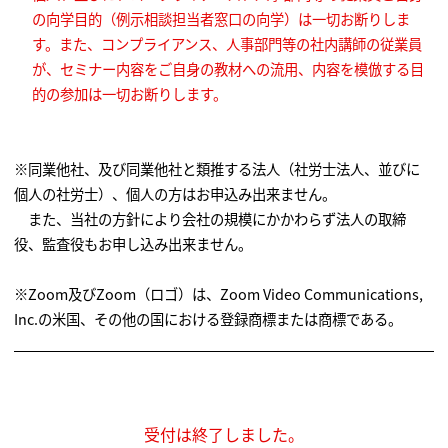
の向学目的（例示相談担当者窓口の向学）は一切お断りしま
～Zoomでは人は「上の空」 それでも売り続けるための2つの原
則」
す。また、コンプライアンス、人事部門等の社内講師の従業員
代表の藤山晴久の取材コメントを掲載頂きました。 （2020年8
が、セミナー内容をご自身の教材への流用、内容を模倣する目
月 日経ビジネス）
的の参加は一切お断りします。
ニッポン放送「ゴットアフタヌーンアッコのいいかげんに1000
回」（2020年6月27日）
弊社が調査した「第２回ハラスメントグレーゾーンに関する調査
結果」紹介
※同業他社、及び同業他社と類推する法人（社労士法人、並びに
サンケイスポーツ、スポーツ報知（2020年6月26日）
個人の社労士）、個人の方はお申込み出来ません。
弊社が調査した「第２回ハラスメントグレーゾーンに関する調査
また、当社の方針により会社の規模にかかわらず法人の取締
結果」掲載
役、監査役もお申し込み出来ません。
産経ニュース、産経新聞夕刊 一面 （大阪本社発行分）（2020年
5月21日）
※Zoom及びZoom（ロゴ）は、Zoom Video Communications,
「「テレワーク」問い合わせ１００倍 公私線引き難しく」代表
Inc.の米国、その他の国における登録商標または商標である。
藤山晴久のコメント掲載
PHP THE21 Online（2020年4月20日）
「テレワークの今こそ、部下との信頼関係を
「言葉の力」で強化しよう！」代表 藤山晴久へ取材
受付は終了しました。