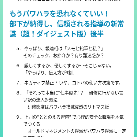
もうパワハラを恐れなくていい！
部下が納得し、信頼される指導の新常
識（超！ダイジェスト版）後半
５．やっぱり、報連相は「メモと鉛筆と私？」
そのチェック、お節介か？有り難迷惑か？
６．厳しくするか、優しくするか…そこじゃない。
「やっぱり、伝え方が9割」
７．ネガティブ禁止？ いや、コトバの使い方次第です。
８．「それって本当に“仕事優先”？」 研修に行かない言
い訳の達人対処法
－研修態度はパワハラ撲滅浸透のリトマス紙
９．上司の“ととのえる習慣” で心理的安全な職場を本気
でつくる
－オールドマネジメントの撲滅がパワハラ撲滅に一定