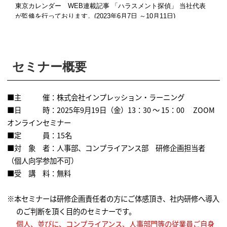
東京カレンダー WEB連載記事 「ハラスメント探偵」 当社代表
が監修を行っております。(2023年6月7日 ～10月11日)
ABEMA Prime「会社のハラスメント研修に効果は？」 「劇場型
ハラスメント研修」が紹介されました。
（2022年2月）
週刊SPA! 「U30建前⇔本音 翻訳検定」 取材記事掲載（2021
セミナー概要
年4月9日）
bizSPA！フレッシュ 「部下の「ハート絵文字」LINEを上司が勘違
いして…
■主 催：株式会社インプレッション・ラーニング
SNSセクハラへの対処法」 （2021年2月25日） 取材記事掲載
■日 時：2025年9月19日（金）13：30 ～ 15：00 ZOOM
bizSPA！フレッシュ 「Zoomで上司が女性部下に「2人きりになれ
オンラインセミナー
たね」。“ズムハラ”の実態」
■定 員：15名
（2021年2月15日） 取材記事掲載
■対 象 者：人事部、コンプライアンス部 研修企画担当者
東京新聞ＷＥＢ 「オンライン会議 ストレスの元に 「部屋が
（個人向学参加不可）
汚い」言及 むやみに２人きり要求」
（2020年12月21日） 取材記事掲載
■受 講 料：無料
中日新聞朝刊 「オンラインハラスメントに注目 ビデオ会議で
２人きり要求や「部屋汚い」」
※本セミナーは研修企画責任者の方にご体感頂き、社内研修へ導入
（ 2020年12月21日） 取材記事掲載
のご判断を頂く目的のセミナーです。
日経ビジネス（電子版）に「もうやめる？ノルマ～アフターコロ
個人、並びに、コンプライアンス、人事部門等の従業員ご自身
ナの目標設定