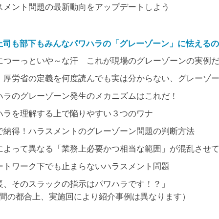
スメント問題の最新動向をアップデートしよう
、上司も部下もみんなパワハラの「グレーゾーン」に怯える
につーっといや～な汗 これが現場のグレーゾーンの実例
、厚労省の定義を何度読んでも実は分からない、グレーゾ
ハラのグレーゾーン発生のメカニズムはこれだ！
ハラを理解する上で陥りやすい３つのワナ
で納得！ハラスメントのグレーゾーン問題の判断方法
によって異なる「業務上必要かつ相当な範囲」が混乱させ
ートワーク下でも止まらないハラスメント問題
、そのスラックの指示はパワハラです！？」
間の都合上、実施回により紹介事例は異なります）