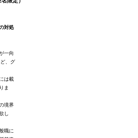
2名限定）
の対処
が一向
ほど、グ
には載
りま
の境界
欲し
般職に