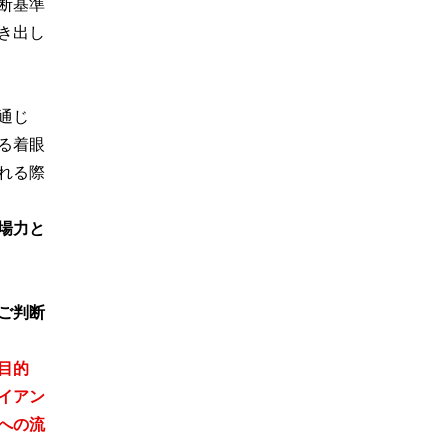
断基準
き出し
通じ
る着眼
れる際
場力と
ご判断
目的
イアン
への流