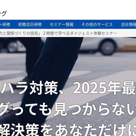
ング
ト研修
財務会計研修
セミナー情報
その他のサービス
会社情
力と関係づくりの技術」２時間で学べるダイジェスト体験セミナー
ハラ対策、2025年
グっても見つからな
解決策をあなただけ