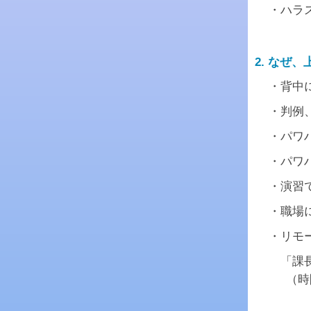
・ハラ
2. なぜ
・背中
・判例
・パワ
・パワ
・演習
・職場
・リモ
「課長
（時