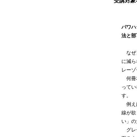
受講対象
パワハ
法と部
なぜ、
に減ら
レーゾ
何冊本
ってい
す。
例えば
線が欲
い」の
グレー