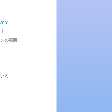
のか？
だ！
ーンの実態
ている