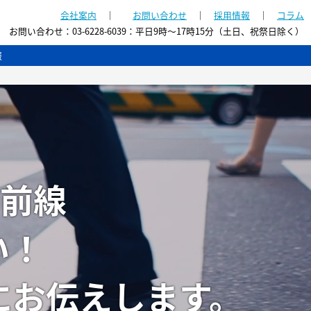
会社案内
｜
お問い合わせ
｜
採用情報
｜
コラム
お問い合わせ：
03-6228-6039
：
平日9時～17時15分（土日、祝祭日除く）
報
最前線
い！
にお伝えします。