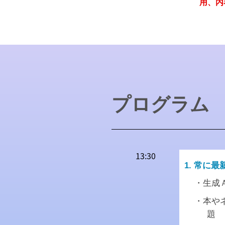
用、内
プログラム
13:30
1. 常に
・生成Ａ
・本や
題