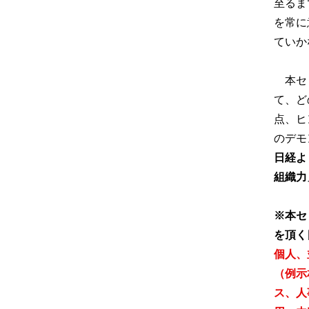
至るま
を常に
ていか
本セミ
て、ど
点、ヒ
のデモ
日経よ
組織力
※本セ
を頂く
個人、
（例示
ス、人