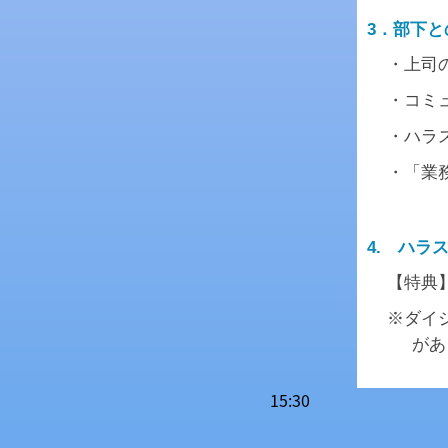
3．部下
・上司
・コミ
・ハラ
・「業
4. ハ
【特典
※ダイ
があ
15:30