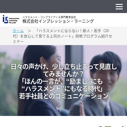
ハラスメント・コンプライアンス専門教育会社
株式会社インプレッション・ラーニング
ホーム
＞ 「ハラスメントにならない！新人・若手（20
代）を安心して育てる上司のノート」研修プログラム紹介セ
ミナー
日々の声かけ、少し立ち止まって見直し
てみませんか？
「ほんの一言が、“励まし”にも
“ハラスメント”にもなる時代」
若手社員とのコミュニケーション