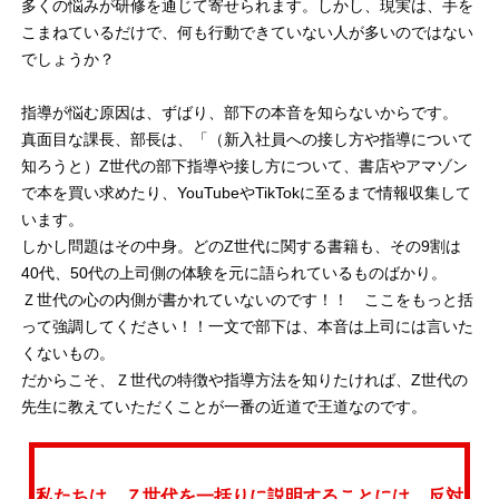
多くの悩みが研修を通じて寄せられます。しかし、現実は、手を
こまねているだけで、何も行動できていない人が多いのではない
でしょうか？
指導が悩む原因は、ずばり、部下の本音を知らないからです。
真面目な課長、部長は、「（新入社員への接し方や指導について
知ろうと）Z世代の部下指導や接し方について、書店やアマゾン
で本を買い求めたり、YouTubeやTikTokに至るまで情報収集して
います。
しかし問題はその中身。どのZ世代に関する書籍も、その9割は
40代、50代の上司側の体験を元に語られているものばかり。
Ｚ世代の心の内側が書かれていないのです！！ ここをもっと括
って強調してください！！一文で部下は、本音は上司には言いた
くないもの。
だからこそ、Ｚ世代の特徴や指導方法を知りたければ、Z世代の
先生に教えていただくことが一番の近道で王道なのです。
私たちは、Ｚ世代を一括りに説明することには、反対