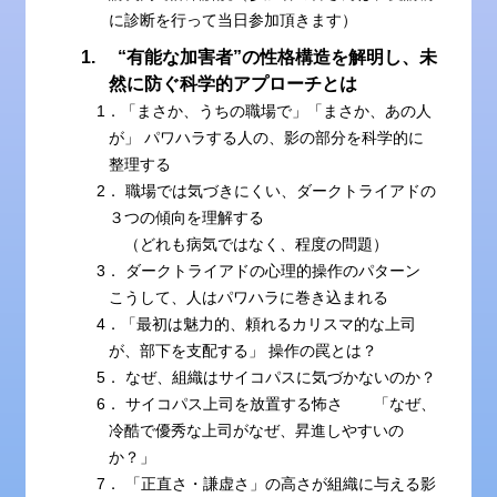
に診断を行って当日参加頂きます）
1. “有能な加害者”の性格構造を解明し、未
然に防ぐ科学的アプローチとは
1．「まさか、うちの職場で」「まさか、あの人
が」 パワハラする人の、影の部分を科学的に
整理する
2． 職場では気づきにくい、ダークトライアドの
３つの傾向を理解する
（どれも病気ではなく、程度の問題）
3． ダークトライアドの心理的操作のパターン
こうして、人はパワハラに巻き込まれる
4．「最初は魅力的、頼れるカリスマ的な上司
が、部下を支配する」 操作の罠とは？
5． なぜ、組織はサイコパスに気づかないのか？
6． サイコパス上司を放置する怖さ 「なぜ、
冷酷で優秀な上司がなぜ、昇進しやすいの
か？」
7． 「正直さ・謙虚さ」の高さが組織に与える影