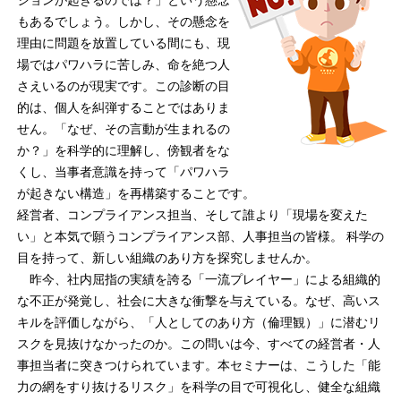
もあるでしょう。しかし、その懸念を
理由に問題を放置している間にも、現
場ではパワハラに苦しみ、命を絶つ人
さえいるのが現実です。この診断の目
的は、個人を糾弾することではありま
せん。「なぜ、その言動が生まれるの
か？」を科学的に理解し、傍観者をな
くし、当事者意識を持って「パワハラ
が起きない構造」を再構築することです。
経営者、コンプライアンス担当、そして誰より「現場を変えた
い」と本気で願うコンプライアンス部、人事担当の皆様。 科学の
目を持って、新しい組織のあり方を探究しませんか。
昨今、社内屈指の実績を誇る「一流プレイヤー」による組織的
な不正が発覚し、社会に大きな衝撃を与えている。なぜ、高いス
キルを評価しながら、「人としてのあり方（倫理観）」に潜むリ
スクを見抜けなかったのか。この問いは今、すべての経営者・人
事担当者に突きつけられています。本セミナーは、こうした「能
力の網をすり抜けるリスク」を科学の目で可視化し、健全な組織