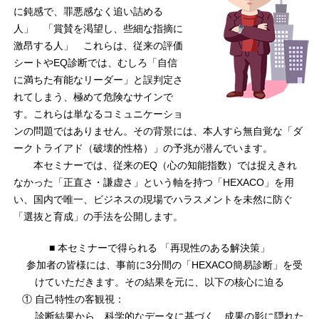
に鈍感で、罪悪感なく追い詰める
人」 「賞賛を渇望し、些細な指摘に
激昂する人」 これらは、従来の評価
シートやEQ診断では、むしろ「自信
に満ちた有能なリーダー」と誤判定さ
れてしまう、極めて危険なサインで
す。これらは単なるコミュニケーショ
ンの問題ではありません。その背景には、本人すら無自覚な「ダ
ークトライアド（破壊的性格）」の予兆が潜んでいます。
本セミナーでは、従来のEQ（心の知能指数）では捉えきれ
なかった「正直さ・謙虚さ」という軸を持つ「HEXACO」を用
い、国内で唯一、ビジネスの現場でハラスメントを未然に防ぐ
「選抜と育成」の手法を公開します。
■ 本セミナーで得られる 「再現性のある解決策」
参加者の皆様には、事前に3分間の「HEXACO簡易診断」を受
けていただきます。その結果を元に、以下の核心に迫る
① 自己特性の客観視：
診断結果から、科学的なデータに基づく、成果の影に隠れた