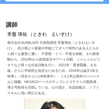
講師
常盤 瑛祐 （ときわ えいすけ）
株式会社SUNBLAZE 代表取締役 常盤瑛祐（ときわえいす
け）。幼少期より家庭や学校にてダーク特性のある人たちか
ら様々な被害に遭い、不登校・うつ・中退を経験。その原体
験から、2010年から政策提言やアート活動、ソーシャルビジ
ネスなど様々な社会活動を行い、2021年「悪者図鑑」を出
版。さらに学術的な知見をためるため、2024年は論文3本を
執筆し（現在さらに1本執筆中）、うち1本は海外のジャーナ
ルに掲載。HEXACOベースのサンブレイズテストの開発者。
博士号取得を目指している。心の強さ、非認知能力、ソフト
スキルに強い関心がある。