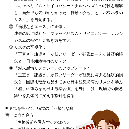
マキャベリズム・サイコパシー・ナルシシズムの特性を理解
し、自分でも気づかなかった「行動のクセ」と「パワハラの
リスク」を自覚する。
② 「倫理なきエース」の正体：
成果の影に隠れた、マキャベリズム・サイコパシー、ナルシ
シズムの特性と見抜き方を学ぶ
③ リスクの可視化：
「正直さ・謙虚さ」が低いリーダーが組織に与える経済的損
失と、日本組織特有のリスク
④ 「対人感情リテラシー」のアップデート：
「正直さ・謙虚さ」が低いリーダーが組織に与える経済的損
失と、国際比較から見えてきた日本組織特有のリスクを学ぶ
「相手の強みを見出す観察習慣」を身につけ、現場での振る
舞いを具体的に変える指針を得る
■ 勇気を持って、職場の「不都合な真
実」に向き合う
「性格診断を導入するのはハレー
ションが起きるのでは？」という懸念