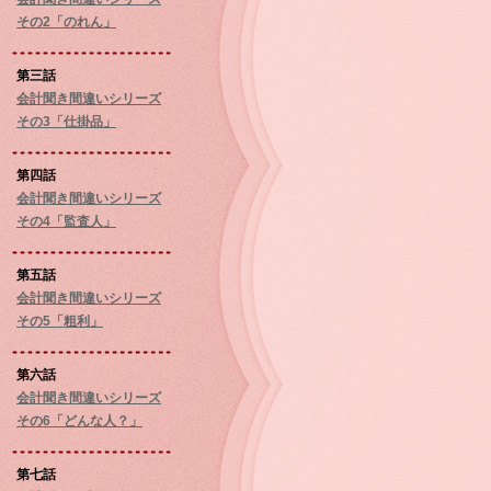
その2「のれん」
第三話
会計聞き間違いシリーズ
その3「仕掛品」
第四話
会計聞き間違いシリーズ
その4「監査人」
第五話
会計聞き間違いシリーズ
その5「粗利」
第六話
会計聞き間違いシリーズ
その6「どんな人？」
第七話